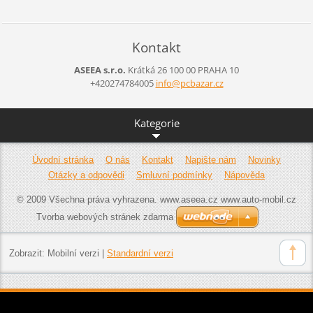
Kontakt
ASEEA s.r.o.
Krátká 26 100 00 PRAHA 10
+420274784005
info@pcb
azar.cz
Kategorie
Úvodní stránka
O nás
Kontakt
Napište nám
Novinky
Otázky a odpovědi
Smluvní podmínky
Nápověda
© 2009 Všechna práva vyhrazena. www.aseea.cz www.auto-mobil.cz
Tvorba webových stránek zdarma
Zobrazit:
Mobilní verzi
|
Standardní verzi
www.aseea.cz , www.auto-mobil.cz