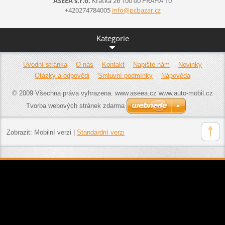
ASEEA s.r.o.
Krátká 26 100 00 PRAHA 10
+420274784005
info@pcb
azar.cz
Kategorie
Úvodní stránka
O nás
Kontakt
Napište nám
Novinky
Otázky a odpovědi
Smluvní podmínky
Nápověda
© 2009 Všechna práva vyhrazena. www.aseea.cz www.auto-mobil.cz
Tvorba webových stránek zdarma
Zobrazit:
Mobilní verzi
|
Standardní verzi
www.aseea.cz , www.auto-mobil.cz