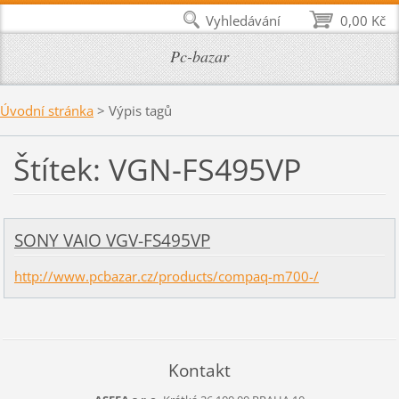
Vyhledávání
0,00 Kč
Pc-bazar
Úvodní stránka
>
Výpis tagů
Štítek: VGN-FS495VP
SONY VAIO VGV-FS495VP
http://www.pcbazar.cz/products/compaq-m700-/
Kontakt